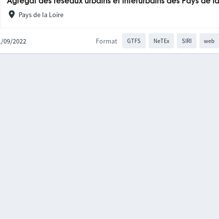
Agrégat des réseaux urbains et interurbains des Pays de la
Pays de la Loire
21/09/2022
Format
GTFS
NeTEx
SIRI
web