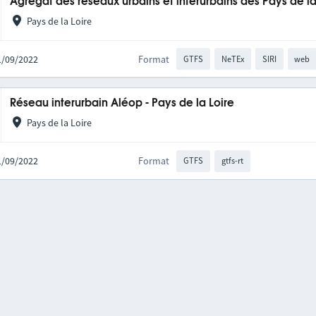
Agrégat des réseaux urbains et interurbains des Pays de la
Pays de la Loire
21/09/2022
Format
GTFS
NeTEx
SIRI
web
Réseau interurbain Aléop - Pays de la Loire
Pays de la Loire
21/09/2022
Format
GTFS
gtfs-rt