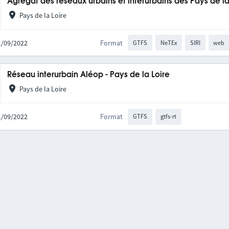
Agrégat des réseaux urbains et interurbains des Pays de la
Pays de la Loire
21/09/2022
Format
GTFS
NeTEx
SIRI
web
Réseau interurbain Aléop - Pays de la Loire
Pays de la Loire
21/09/2022
Format
GTFS
gtfs-rt