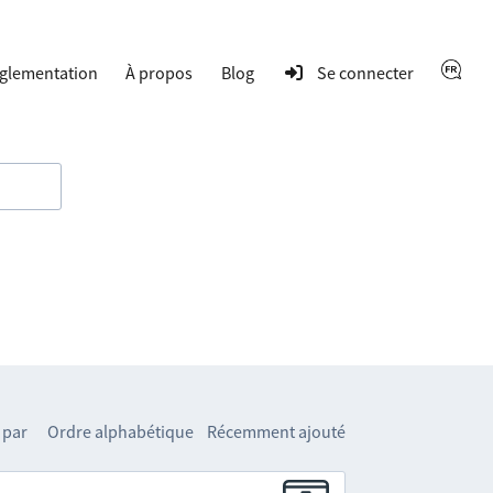
glementation
À propos
Blog
Se connecter
 par
Ordre alphabétique
Récemment ajouté