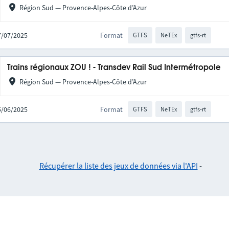
Région Sud — Provence-Alpes-Côte d’Azur
17/07/2025
Format
GTFS
NeTEx
gtfs-rt
Trains régionaux ZOU ! - Transdev Rail Sud Intermétropole
Région Sud — Provence-Alpes-Côte d’Azur
25/06/2025
Format
GTFS
NeTEx
gtfs-rt
Récupérer la liste des jeux de données via l'API
-