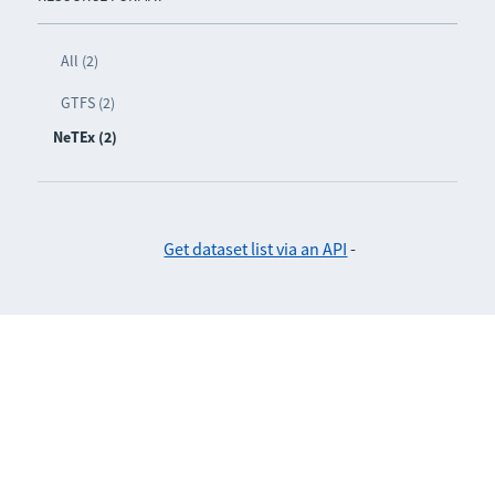
All (2)
GTFS (2)
NeTEx (2)
Get dataset list via an API
-