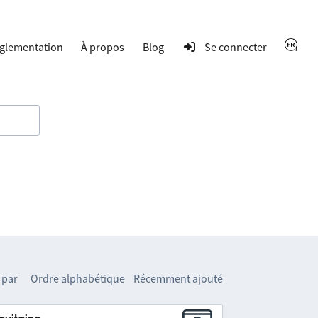
glementation
À propos
Blog
Se connecter
 par
Ordre alphabétique
Récemment ajouté