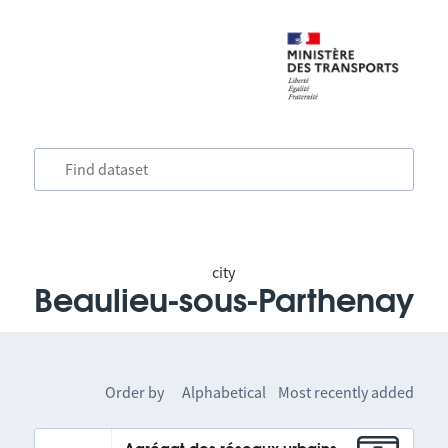
city
Beaulieu-sous-Parthenay
Order by
Alphabetical
Most recently added