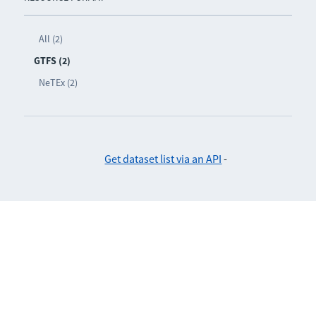
All (2)
GTFS (2)
NeTEx (2)
Get dataset list via an API
-