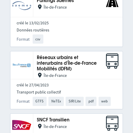
Parkings Saemes
Île-de-France
créé le 13/02/2025
Données routières
Format
csv
Réseaux urbains et
interurbains d'Île-de-France
Mobilités (IDFM)
Île-de-France
créé le 27/04/2023
Transport public collectif
Format
GTFS
NeTEx
SIRI Lite
pdf
web
SNCF Transilien
Île-de-France