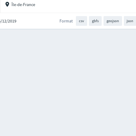
Île-de-France
05/12/2019
Format
csv
gbfs
geojson
json