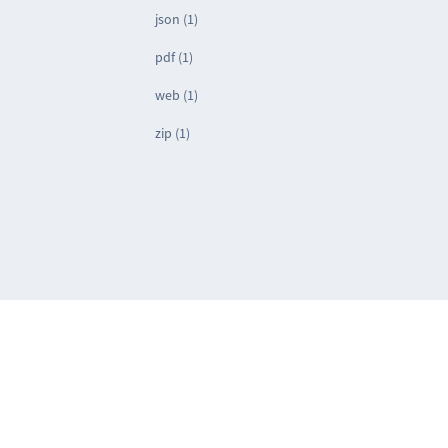
json (1)
pdf (1)
web (1)
zip (1)