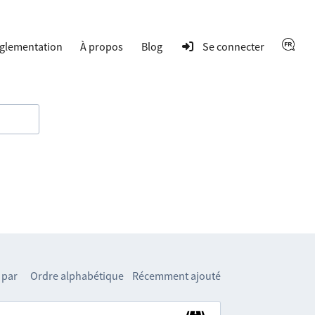
glementation
À propos
Blog
Se connecter
 par
Ordre alphabétique
Récemment ajouté