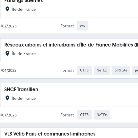
Parkings Saemes
Île-de-France
13/02/2025
Format
csv
Réseaux urbains et interurbains d'Île-de-France Mobilités (
Île-de-France
27/04/2023
Format
GTFS
NeTEx
SIRI Lite
p
SNCF Transilien
Île-de-France
10/07/2026
Format
GTFS
NeTEx
VLS Vélib Paris et communes limitrophes