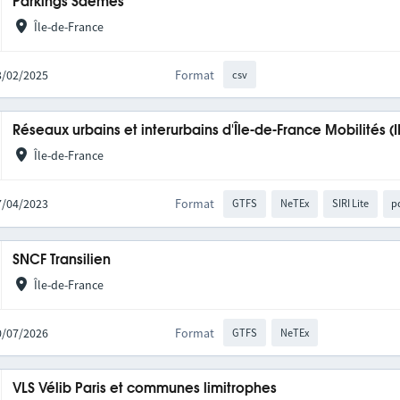
Parkings Saemes
Île-de-France
13/02/2025
Format
csv
Réseaux urbains et interurbains d'Île-de-France Mobilités (
Île-de-France
27/04/2023
Format
GTFS
NeTEx
SIRI Lite
p
SNCF Transilien
Île-de-France
10/07/2026
Format
GTFS
NeTEx
VLS Vélib Paris et communes limitrophes