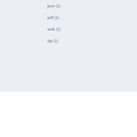
json (1)
pdf (1)
web (1)
zip (1)