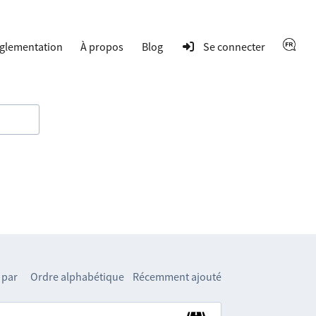
glementation
À propos
Blog
Se connecter
 par
Ordre alphabétique
Récemment ajouté