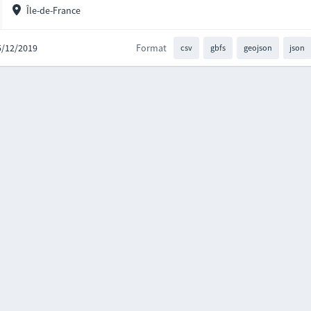
Île-de-France
05/12/2019
Format
csv
gbfs
geojson
json