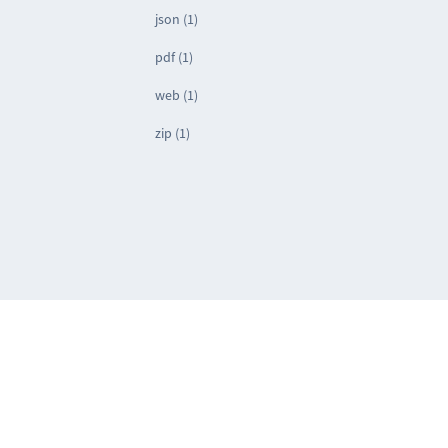
json (1)
pdf (1)
web (1)
zip (1)