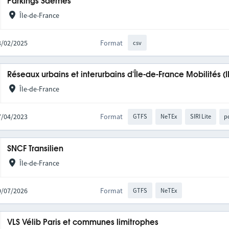
Parkings Saemes
Île-de-France
13/02/2025
Format
csv
Réseaux urbains et interurbains d'Île-de-France Mobilités (
Île-de-France
27/04/2023
Format
GTFS
NeTEx
SIRI Lite
p
SNCF Transilien
Île-de-France
10/07/2026
Format
GTFS
NeTEx
VLS Vélib Paris et communes limitrophes