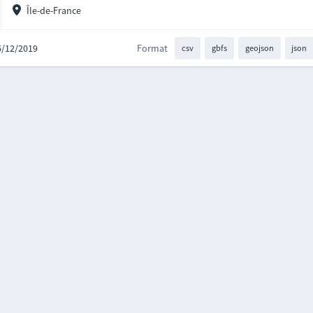
Île-de-France
05/12/2019
Format
csv
gbfs
geojson
json