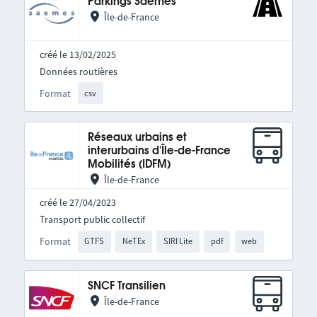
Parkings Saemes
Île-de-France
créé le 13/02/2025
Données routières
Format
csv
Réseaux urbains et
interurbains d'Île-de-France
Mobilités (IDFM)
Île-de-France
créé le 27/04/2023
Transport public collectif
Format
GTFS
NeTEx
SIRI Lite
pdf
web
SNCF Transilien
Île-de-France