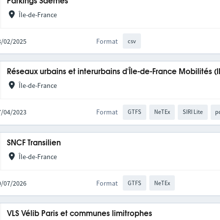
Parkings Saemes
Île-de-France
13/02/2025
Format
csv
Réseaux urbains et interurbains d'Île-de-France Mobilités (
Île-de-France
27/04/2023
Format
GTFS
NeTEx
SIRI Lite
p
SNCF Transilien
Île-de-France
10/07/2026
Format
GTFS
NeTEx
VLS Vélib Paris et communes limitrophes