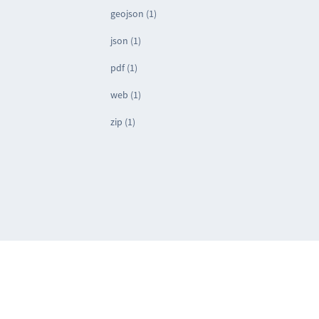
geojson (1)
json (1)
pdf (1)
web (1)
zip (1)