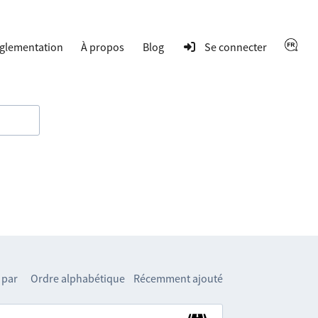
glementation
À propos
Blog
Se connecter
 par
Ordre alphabétique
Récemment ajouté