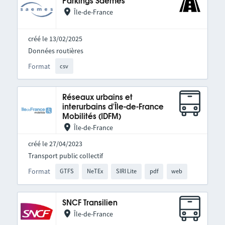
Parkings Saemes
Île-de-France
créé le 13/02/2025
Données routières
Format
csv
Réseaux urbains et
interurbains d'Île-de-France
Mobilités (IDFM)
Île-de-France
créé le 27/04/2023
Transport public collectif
Format
GTFS
NeTEx
SIRI Lite
pdf
web
SNCF Transilien
Île-de-France