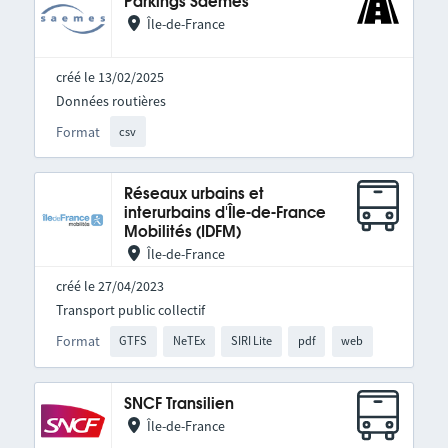
Parkings Saemes
Île-de-France
créé le 13/02/2025
Données routières
Format
csv
Réseaux urbains et
interurbains d'Île-de-France
Mobilités (IDFM)
Île-de-France
créé le 27/04/2023
Transport public collectif
Format
GTFS
NeTEx
SIRI Lite
pdf
web
SNCF Transilien
Île-de-France