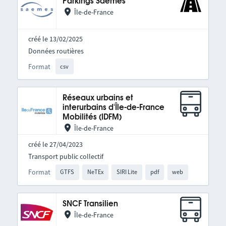
Parkings Saemes
Île-de-France
créé le 13/02/2025
Données routières
Format
csv
Réseaux urbains et
interurbains d'Île-de-France
Mobilités (IDFM)
Île-de-France
créé le 27/04/2023
Transport public collectif
Format
GTFS
NeTEx
SIRI Lite
pdf
web
SNCF Transilien
Île-de-France