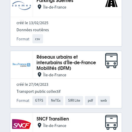
Parkings Saemes
Île-de-France
créé le 13/02/2025
Données routières
Format
csv
Réseaux urbains et
interurbains d'Île-de-France
Mobilités (IDFM)
Île-de-France
créé le 27/04/2023
Transport public collectif
Format
GTFS
NeTEx
SIRI Lite
pdf
web
SNCF Transilien
Île-de-France