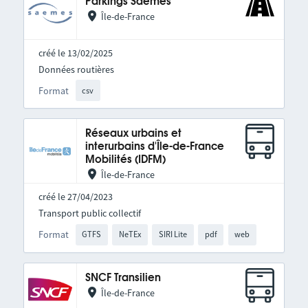
Parkings Saemes
Île-de-France
créé le 13/02/2025
Données routières
Format
csv
Réseaux urbains et
interurbains d'Île-de-France
Mobilités (IDFM)
Île-de-France
créé le 27/04/2023
Transport public collectif
Format
GTFS
NeTEx
SIRI Lite
pdf
web
SNCF Transilien
Île-de-France