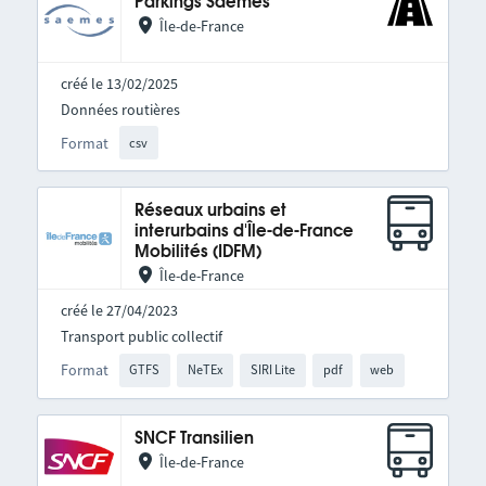
Parkings Saemes
Île-de-France
créé le 13/02/2025
Données routières
Format
csv
Réseaux urbains et
interurbains d'Île-de-France
Mobilités (IDFM)
Île-de-France
créé le 27/04/2023
Transport public collectif
Format
GTFS
NeTEx
SIRI Lite
pdf
web
SNCF Transilien
Île-de-France