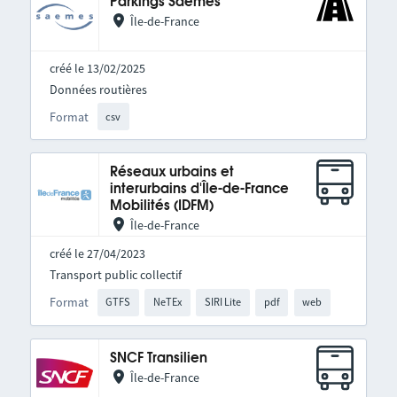
Parkings Saemes
Île-de-France
créé le 13/02/2025
Données routières
Format
csv
Réseaux urbains et
interurbains d'Île-de-France
Mobilités (IDFM)
Île-de-France
créé le 27/04/2023
Transport public collectif
Format
GTFS
NeTEx
SIRI Lite
pdf
web
SNCF Transilien
Île-de-France