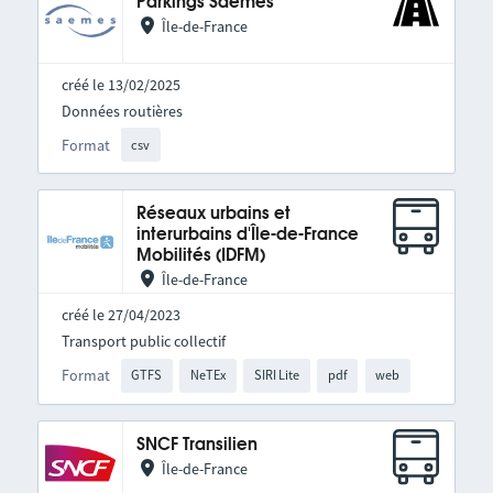
Parkings Saemes
Île-de-France
créé le 13/02/2025
Données routières
Format
csv
Réseaux urbains et
interurbains d'Île-de-France
Mobilités (IDFM)
Île-de-France
créé le 27/04/2023
Transport public collectif
Format
GTFS
NeTEx
SIRI Lite
pdf
web
SNCF Transilien
Île-de-France