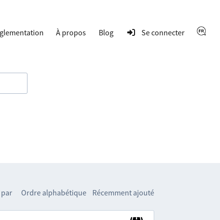
glementation
À propos
Blog
Se connecter
 par
Ordre alphabétique
Récemment ajouté