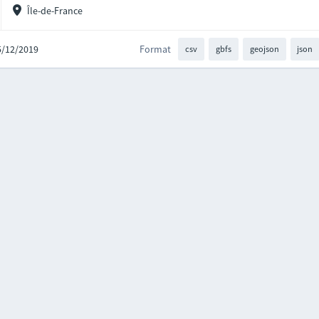
Île-de-France
05/12/2019
Format
csv
gbfs
geojson
json