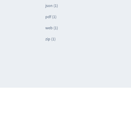
json (1)
pdf (1)
web (1)
zip (1)