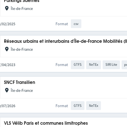
Parkings Saemes
Île-de-France
13/02/2025
Format
csv
Réseaux urbains et interurbains d'Île-de-France Mobilités (
Île-de-France
27/04/2023
Format
GTFS
NeTEx
SIRI Lite
p
SNCF Transilien
Île-de-France
10/07/2026
Format
GTFS
NeTEx
VLS Vélib Paris et communes limitrophes