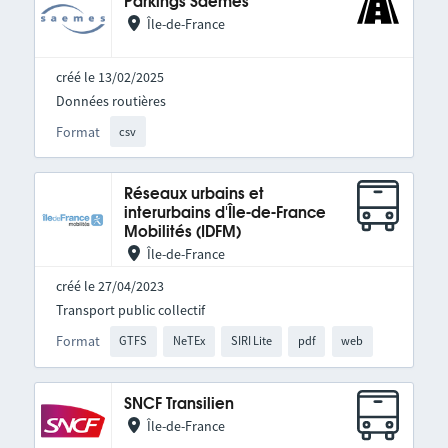
Parkings Saemes
Île-de-France
créé le 13/02/2025
Données routières
Format
csv
Réseaux urbains et
interurbains d'Île-de-France
Mobilités (IDFM)
Île-de-France
créé le 27/04/2023
Transport public collectif
Format
GTFS
NeTEx
SIRI Lite
pdf
web
SNCF Transilien
Île-de-France