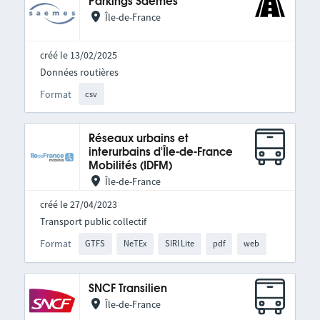
Parkings Saemes
Île-de-France
créé le 13/02/2025
Données routières
Format
csv
Réseaux urbains et
interurbains d'Île-de-France
Mobilités (IDFM)
Île-de-France
créé le 27/04/2023
Transport public collectif
Format
GTFS
NeTEx
SIRI Lite
pdf
web
SNCF Transilien
Île-de-France