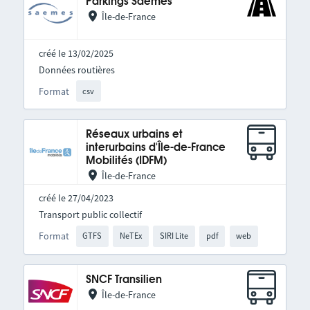
Parkings Saemes
Île-de-France
créé le 13/02/2025
Données routières
Format
csv
Réseaux urbains et
interurbains d'Île-de-France
Mobilités (IDFM)
Île-de-France
créé le 27/04/2023
Transport public collectif
Format
GTFS
NeTEx
SIRI Lite
pdf
web
SNCF Transilien
Île-de-France