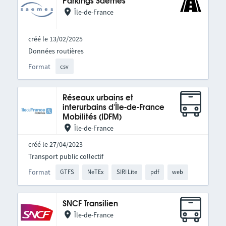
Parkings Saemes
Île-de-France
créé le 13/02/2025
Données routières
Format
csv
Réseaux urbains et
interurbains d'Île-de-France
Mobilités (IDFM)
Île-de-France
créé le 27/04/2023
Transport public collectif
Format
GTFS
NeTEx
SIRI Lite
pdf
web
SNCF Transilien
Île-de-France