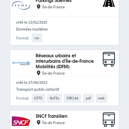
Parkings Saemes
Île-de-France
créé le 13/02/2025
Données routières
Format
csv
Réseaux urbains et
interurbains d'Île-de-France
Mobilités (IDFM)
Île-de-France
créé le 27/04/2023
Transport public collectif
Format
GTFS
NeTEx
SIRI Lite
pdf
web
SNCF Transilien
Île-de-France