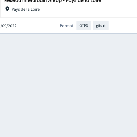
Réseau interurbain Aléop - Pays de la Loire
Pays de la Loire
21/09/2022
Format
GTFS
gtfs-rt