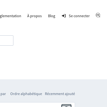
glementation
À propos
Blog
Se connecter
 par
Ordre alphabétique
Récemment ajouté