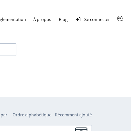
glementation
À propos
Blog
Se connecter
 par
Ordre alphabétique
Récemment ajouté