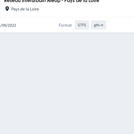
Réseau interurbain Aléop - Pays de la Loire
Pays de la Loire
21/09/2022
Format
GTFS
gtfs-rt