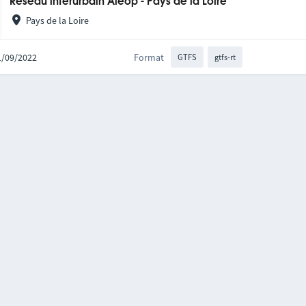
Réseau interurbain Aléop - Pays de la Loire
Pays de la Loire
21/09/2022
Format
GTFS
gtfs-rt