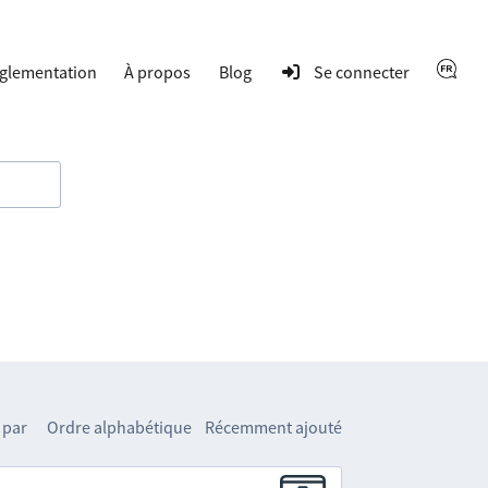
glementation
À propos
Blog
Se connecter
 par
Ordre alphabétique
Récemment ajouté