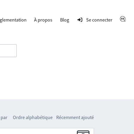
glementation
À propos
Blog
Se connecter
 par
Ordre alphabétique
Récemment ajouté