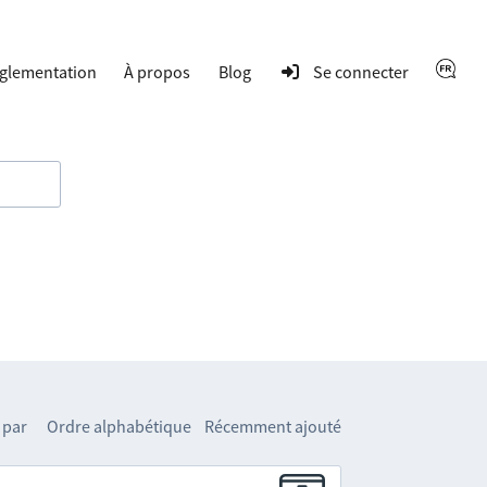
glementation
À propos
Blog
Se connecter
 par
Ordre alphabétique
Récemment ajouté