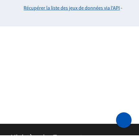
Récupérer la liste des jeux de données via l'API
-
Ministère des Transports