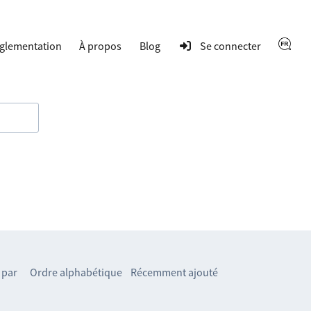
glementation
À propos
Blog
Se connecter
 par
Ordre alphabétique
Récemment ajouté