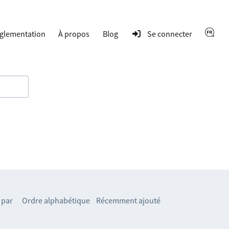
glementation
À propos
Blog
Se connecter
 par
Ordre alphabétique
Récemment ajouté