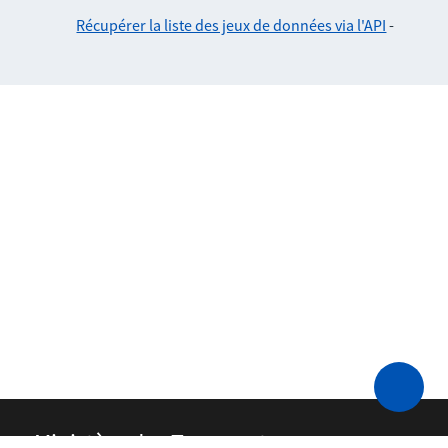
Récupérer la liste des jeux de données via l'API
-
Ministère des Transports