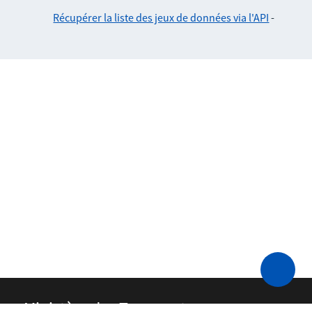
Récupérer la liste des jeux de données via l'API
-
Ministère des Transports