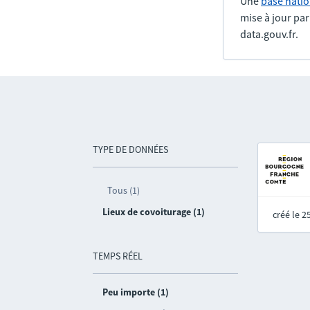
Une
base natio
mise à jour pa
data.gouv.fr.
TYPE DE DONNÉES
Tous (1)
Lieux de covoiturage (1)
créé le 
TEMPS RÉEL
Peu importe (1)