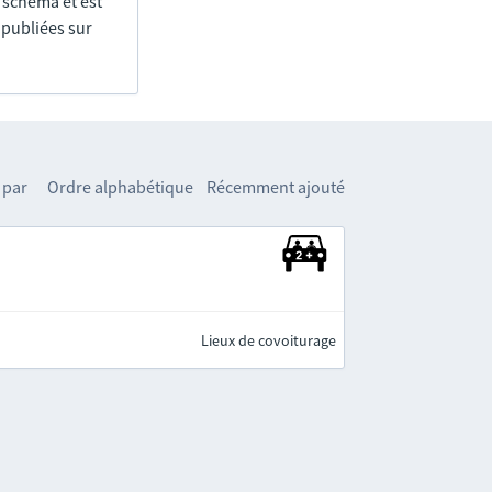
e schéma et est
 publiées sur
 par
Ordre alphabétique
Récemment ajouté
Lieux de covoiturage