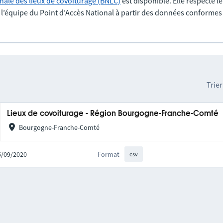
nale des lieux de covoiturage (BNLC)
est disponible. Elle respecte l
r l’équipe du Point d’Accès National à partir des données conformes
Trier
Lieux de covoiturage - Région Bourgogne-Franche-Comté
Bourgogne-Franche-Comté
25/09/2020
Format
csv