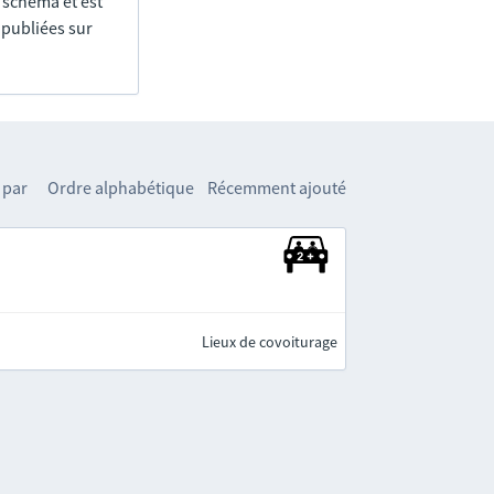
e schéma et est
 publiées sur
 par
Ordre alphabétique
Récemment ajouté
Lieux de covoiturage