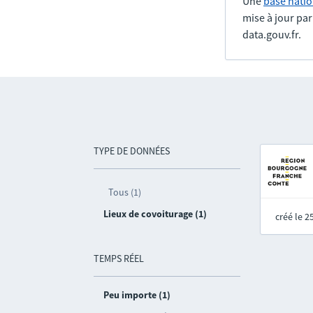
Une
base natio
mise à jour pa
data.gouv.fr.
TYPE DE DONNÉES
Tous (1)
Lieux de covoiturage (1)
créé le 
TEMPS RÉEL
Peu importe (1)