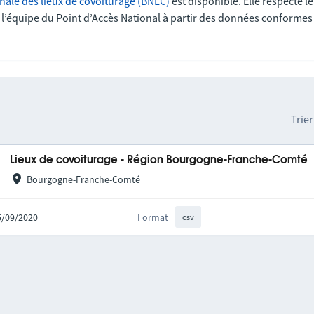
nale des lieux de covoiturage (BNLC)
est disponible. Elle respecte l
r l’équipe du Point d’Accès National à partir des données conformes
Trier
Lieux de covoiturage - Région Bourgogne-Franche-Comté
Bourgogne-Franche-Comté
25/09/2020
Format
csv