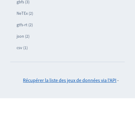
gbfs (3)
NeTEx (2)
gtfs-rt (2)
json (2)
csv (1)
Récupérer la liste des jeux de données via l'API
-