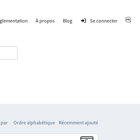
glementation
À propos
Blog
Se connecter
 par
Ordre alphabétique
Récemment ajouté