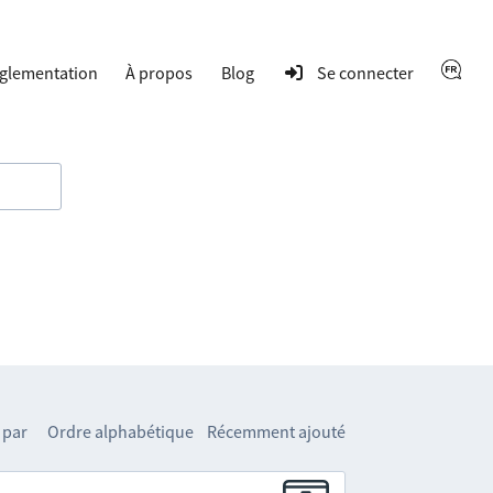
glementation
À propos
Blog
Se connecter
 par
Ordre alphabétique
Récemment ajouté