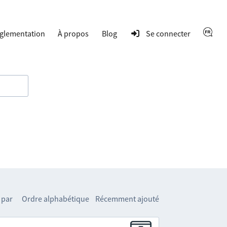
glementation
À propos
Blog
Se connecter
 par
Ordre alphabétique
Récemment ajouté