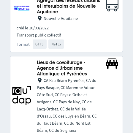
Agrégat des réseaux urbains
et interurbains de Nouvelle
Aquitaine
Nouvelle-Aquitaine
créé le 10/03/2022
Transport public collectif
Format
GTFS
NeTEx
Lieux de covoiturage -
Agence d'Urbanisme
Atlantique et Pyrénées
CA Pau Béarn Pyrénées, CA du
Pays Basque, CC Maremne Adour
Côte Sud, CC Pays d'Orthe et
Arrigans, CC Pays de Nay, CC de
Lacq-Orthez, CC de la Vallée
d'Ossau, CC des Luys en Béarn, CC
du Haut Béarn, CC du Nord Est
Béarn, CC du Seignanx