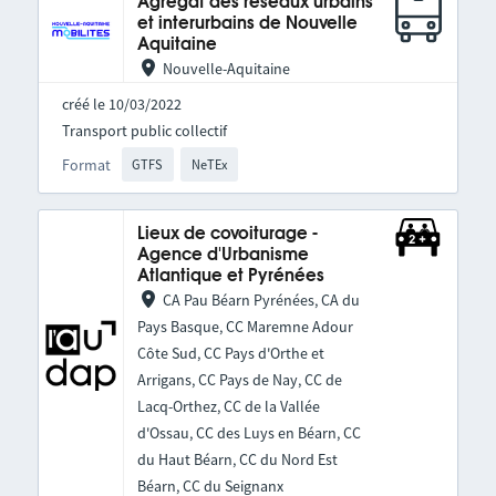
Agrégat des réseaux urbains
et interurbains de Nouvelle
Aquitaine
Nouvelle-Aquitaine
créé le 10/03/2022
Transport public collectif
Format
GTFS
NeTEx
Lieux de covoiturage -
Agence d'Urbanisme
Atlantique et Pyrénées
CA Pau Béarn Pyrénées, CA du
Pays Basque, CC Maremne Adour
Côte Sud, CC Pays d'Orthe et
Arrigans, CC Pays de Nay, CC de
Lacq-Orthez, CC de la Vallée
d'Ossau, CC des Luys en Béarn, CC
du Haut Béarn, CC du Nord Est
Béarn, CC du Seignanx