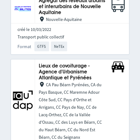
Agrégat des réseaux urbains
et interurbains de Nouvelle
Aquitaine
Nouvelle-Aquitaine
créé le 10/03/2022
Transport public collectif
Format
GTFS
NeTEx
Lieux de covoiturage -
Agence d'Urbanisme
Atlantique et Pyrénées
CA Pau Béarn Pyrénées, CA du
Pays Basque, CC Maremne Adour
Côte Sud, CC Pays d'Orthe et
Arrigans, CC Pays de Nay, CC de
Lacq-Orthez, CC de la Vallée
d'Ossau, CC des Luys en Béarn, CC
du Haut Béarn, CC du Nord Est
Béarn, CC du Seignanx