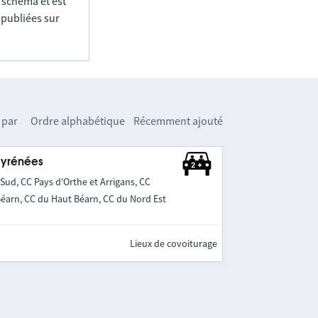
e schéma et est
 publiées sur
 par
Ordre alphabétique
Récemment ajouté
Pyrénées
ud, CC Pays d'Orthe et Arrigans, CC
Béarn, CC du Haut Béarn, CC du Nord Est
Lieux de covoiturage