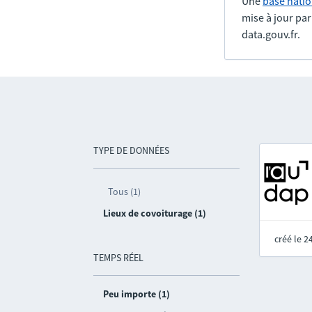
Une
base natio
mise à jour pa
data.gouv.fr.
TYPE DE DONNÉES
Tous (1)
Lieux de covoiturage (1)
créé le 
TEMPS RÉEL
Peu importe (1)