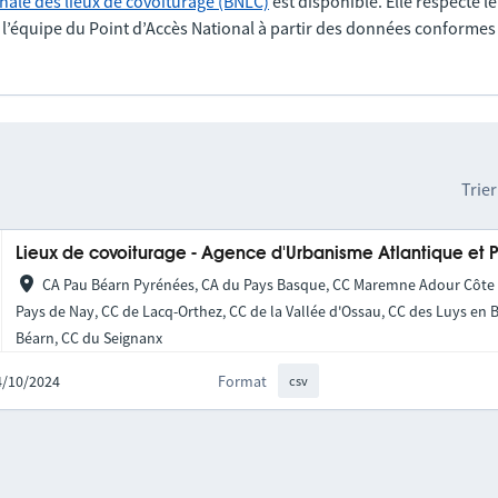
nale des lieux de covoiturage (BNLC)
est disponible. Elle respecte l
r l’équipe du Point d’Accès National à partir des données conformes
Trier
Lieux de covoiturage - Agence d'Urbanisme Atlantique et 
CA Pau Béarn Pyrénées, CA du Pays Basque, CC Maremne Adour Côte S
Pays de Nay, CC de Lacq-Orthez, CC de la Vallée d'Ossau, CC des Luys en 
Béarn, CC du Seignanx
24/10/2024
Format
csv