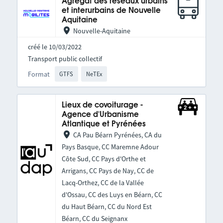
Agrégat des réseaux urbains
et interurbains de Nouvelle
Aquitaine
Nouvelle-Aquitaine
créé le 10/03/2022
Transport public collectif
Format
GTFS
NeTEx
Lieux de covoiturage -
Agence d'Urbanisme
Atlantique et Pyrénées
CA Pau Béarn Pyrénées, CA du
Pays Basque, CC Maremne Adour
Côte Sud, CC Pays d'Orthe et
Arrigans, CC Pays de Nay, CC de
Lacq-Orthez, CC de la Vallée
d'Ossau, CC des Luys en Béarn, CC
du Haut Béarn, CC du Nord Est
Béarn, CC du Seignanx