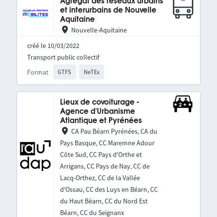
Agrégat des réseaux urbains
et interurbains de Nouvelle
Aquitaine
Nouvelle-Aquitaine
créé le 10/03/2022
Transport public collectif
Format
GTFS
NeTEx
Lieux de covoiturage -
Agence d'Urbanisme
Atlantique et Pyrénées
CA Pau Béarn Pyrénées, CA du
Pays Basque, CC Maremne Adour
Côte Sud, CC Pays d'Orthe et
Arrigans, CC Pays de Nay, CC de
Lacq-Orthez, CC de la Vallée
d'Ossau, CC des Luys en Béarn, CC
du Haut Béarn, CC du Nord Est
Béarn, CC du Seignanx