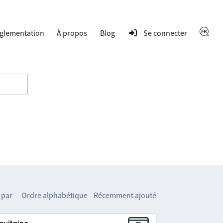
glementation
À propos
Blog
Se connecter
 par
Ordre alphabétique
Récemment ajouté