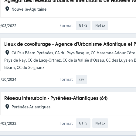
Agrégat des réseaux urbains et interurbains de Nouvelle A
Nouvelle-Aquitaine
10/03/2022
Format
GTFS
NeTEx
Lieux de covoiturage - Agence d'Urbanisme Atlantique et 
CA Pau Béarn Pyrénées, CA du Pays Basque, CC Maremne Adour Côte S
Pays de Nay, CC de Lacq-Orthez, CC de la Vallée d'Ossau, CC des Luys en 
Béarn, CC du Seignanx
24/10/2024
Format
csv
Réseau interurbain - Pyrénées-Atlantiques (64)
Pyrénées-Atlantiques
10/03/2022
Format
GTFS
NeTEx